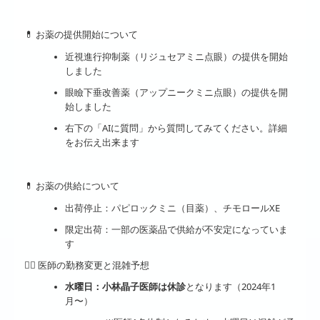
💊 お薬の提供開始に
ついて
近視進行抑制薬（リジュセアミニ点眼）の提供を開始
しました
眼瞼下垂改善薬（アップニークミニ点眼）の提供を開
始しました
右下の「AIに質問」から質問してみてください。詳細
をお伝え出来ます
💊 お薬の供給について
出荷停止
：パピロックミニ（目薬）、チモロールXE
限定出荷
：一部の医薬品で供給が不安定になっていま
す
👩‍⚕️ 医師の勤務変更と混雑予想
水曜日
：小林晶子医師は
休診
となります（2024年1
月〜）