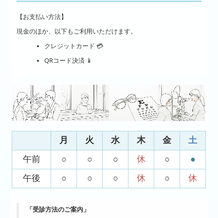
【お支払い方法】
現金のほか、以下もご利用いただけます。
クレジットカード 💳
QRコード決済 📱
月
火
水
木
金
土
午前
○
○
○
休
○
●
午後
○
○
○
休
○
休
「受診方法のご案内」